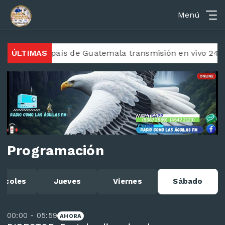
Menú
a desde el país de Guatemala transmisión en vivo 24/7
ÚLTIMAS
Programación
ércoles
Jueves
Viernes
Sábado
00:00 - 05:59
AHORA